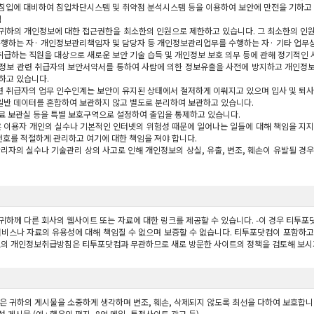
외부침입에 대비하여 침입차단시스템 및 취약점 분석시스템 등을 이용하여 보안에 만전을 기하고
책
귀하의 개인정보에 대한 접근권한을 최소한의 인원으로 제한하고 있습니다. 그 최소한의 인원에
수행하는 자· 개인정보관리책임자 및 담당자 등 개인정보관리업무를 수행하는 자· 기타 업무
취급하는 직원을 대상으로 새로운 보안 기술 습득 및 개인정보 보호 의무 등에 관해 정기적인 
개인정보 관련 취급자의 보안서약서를 통하여 사람에 의한 정보유출을 사전에 방지하고 개인정
하고 있습니다.
관련 취급자의 업무 인수인계는 보안이 유지된 상태에서 철저하게 이뤄지고 있으며 입사 및 퇴사
 일반 데이터를 혼합하여 보관하지 않고 별도로 분리하여 보관하고 있습니다.
자료 보관실 등을 특별 보호구역으로 설정하여 출입을 통제하고 있습니다.
은 이용자 개인의 실수나 기본적인 인터넷의 위험성 때문에 일어나는 일들에 대해 책임을 지지
밀번호를 적절하게 관리하고 여기에 대한 책임을 져야 합니다.
 관리자의 실수나 기술관리 상의 사고로 인해 개인정보의 상실, 유출, 변조, 훼손이 유발될 
.
귀하께 다른 회사의 웹사이트 또는 자료에 대한 링크를 제공할 수 있습니다. -이 경우 티투
비스나 자료의 유용성에 대해 책임질 수 없으며 보증할 수 없습니다. 티투포닷컴이 포함하고 있는 
트의 개인정보취급방침은 티투포닷컴과 무관하므로 새로 방문한 사이트의 정책을 검토해 보시
은 귀하의 게시물을 소중하게 생각하며 변조, 훼손, 삭제되지 않도록 최선을 다하여 보호합니
)성 게시물 (예 : 행운의 편지, 8억 메일, 특정사이트 광고 등)