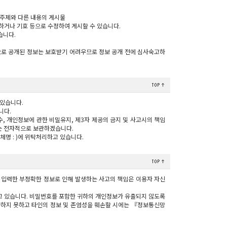
 주제와 다른 내용의 게시물
하거나 기호 등으로 수정하여 게시할 수 있습니다.
습니다.
으로 공개된 정보는 보호받기 어려우므로 정보 공개 전에 심사숙고하
 있습니다.
니다.
 개인정보에 관한 비밀유지, 제3자 제공의 금지 및 사고시의 책임
또는 전자적으로 보관하겠습니다.
체명 : )에 위탁처리하고 있습니다.
 입력한 부정확한 정보로 인해 발생하는 사고의 책임은 이용자 자신
고 있습니다. 비밀번호를 포함한 귀하의 개인정보가 유출되지 않도록
다하지 못하고 타인의 정보 및 존엄성을 훼손할 시에는 『정보통신망