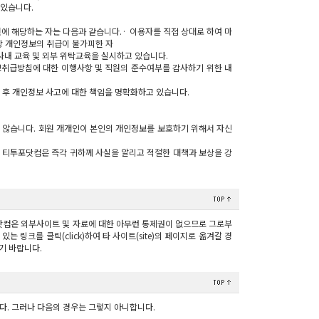
 있습니다.
 해당하는 자는 다음과 같습니다.· 이용자를 직접 상대로 하여 마
상 개인정보의 취급이 불가피한 자
사내 교육 및 외부 위탁교육을 실시하고 있습니다.
보취급방침에 대한 이행사항 및 직원의 준수여부를 감사하기 위한 내
 후 개인정보 사고에 대한 책임을 명확화하고 있습니다.
 않습니다. 회원 개개인이 본인의 개인정보를 보호하기 위해서 자신
경우 티투포닷컴은 즉각 귀하께 사실을 알리고 적절한 대책과 보상을 강
포닷컴은 외부사이트 및 자료에 대한 아무런 통제권이 없으므로 그로부
링크를 클릭(click)하여 타 사이트(site)의 페이지로 옮겨갈 경
기 바랍니다.
다. 그러나 다음의 경우는 그렇지 아니합니다.