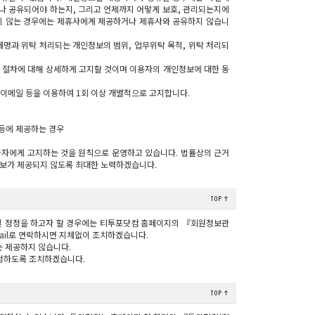
나 공유되어야 하는지, 그리고 언제까지 어떻게 보호, 관리되는지에
하지 않는 경우에는 제휴사에게 제공하거나 제휴사와 공유하지 않습니
업체명과 위탁 처리되는 개인정보의 범위, 업무위탁 목적, 위탁 처리되
와 절차에 대해 상세하게 고지할 것이며 이용자의 개인정보에 대한 동
 이메일 등을 이용하여 1회 이상 개별적으로 고지합니다.
 등에 제공하는 경우
사자에게 고지하는 것을 원칙으로 운영하고 있습니다. 법률상의 근거
정보가 제공되지 않도록 최대한 노력하겠습니다.
 및 정정을 하고자 할 경우에는 티투포닷컴 홈페이지의 『회원정보관
ail로 연락하시면 지체없이 조치하겠습니다.
는 제공하지 않습니다.
정정하도록 조치하겠습니다.