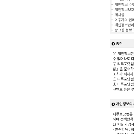
개인정보 수집
개인정보보호를
게시물
이용자의 권
개인정보관리
광고성 정보 
총칙
① 개인정보란
수 없더라도 
② 티투포닷컴
침』을 준수하
조치가 취해지
③ 티투포닷컴
④ 티투포닷컴
전번호 등을 
개인정보의
티투포닷컴은 
하며 선택항목
1) 회원 가입
- 필수항목 :