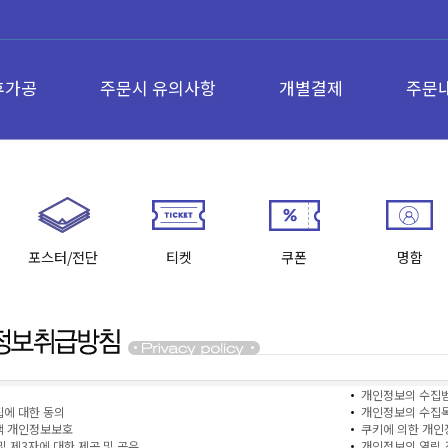
후가공
주문시 유의사항
개별결제
주문
포스터/전단
티켓
쿠폰
명함
개인정보의 수집
에 대한 동의
개인정보의 수집목
객 개인정보보호
쿠키에 의한 개인
및 제3자에 대한 제공 및 공유
개인정보의 열림,