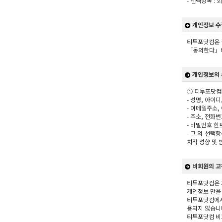
- 선택항목 :
개인정보 수
티투포닷컴은 
「동의한다」버
개인정보의 
① 티투포닷컴
- 성명, 아이
- 이메일주소,
- 주소, 전화
- 비밀번호 힌
- 그 외 선택
치적 성향 및 
비회원의 고
티투포닷컴은 회
개인정보 만을
티투포닷컴에서
용되지 않습니
티투포닷컴 비