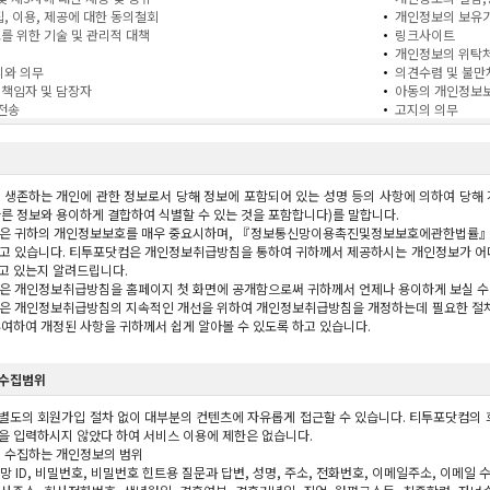
, 이용, 제공에 대한 동의철회
개인정보의 보유기
 위한 기술 및 관리적 대책
링크사이트
개인정보의 위탁
리와 의무
의견수렴 및 불만
책임자 및 담장자
아동의 개인정보
전송
고지의 의무
 생존하는 개인에 관한 정보로서 당해 정보에 포함되어 있는 성명 등의 사항에 의하여 당해 
다른 정보와 용이하게 결합하여 식별할 수 있는 것을 포함합니다)를 말합니다.
은 귀하의 개인정보보호를 매우 중요시하며, 『정보통신망이용촉진및정보보호에관한법률』
고 있습니다. 티투포닷컴은 개인정보취급방침을 통하여 귀하께서 제공하시는 개인정보가 어
고 있는지 알려드립니다.
은 개인정보취급방침을 홈페이지 첫 화면에 공개함으로써 귀하께서 언제나 용이하게 보실 수
은 개인정보취급방침의 지속적인 개선을 위하여 개인정보취급방침을 개정하는데 필요한 절차
부여하여 개정된 사항을 귀하께서 쉽게 알아볼 수 있도록 하고 있습니다.
 수집범위
별도의 회원가입 절차 없이 대부분의 컨텐츠에 자유롭게 접근할 수 있습니다. 티투포닷컴의
을 입력하시지 않았다 하여 서비스 이용에 제한은 없습니다.
시 수집하는 개인정보의 범위
 희망 ID, 비밀번호, 비밀번호 힌트용 질문과 답변, 성명, 주소, 전화번호, 이메일주소, 이메일 