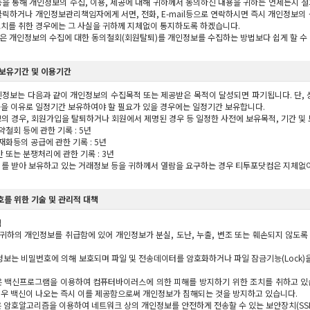
등을 통해 개인정보의 수집, 이용, 제공에 대해 귀하께서 동의하신 내용을 귀하는 언제든지 
클릭하거나 개인정보관리책임자에게 서면, 전화, E-mail등으로 연락하시면 즉시 개인정보의 
조치를 취한 경우에는 그 사실을 귀하께 지체없이 통지하도록 하겠습니다.
은 개인정보의 수집에 대한 동의철회(회원탈퇴)를 개인정보를 수집하는 방법보다 쉽게 할 수
보유기간 및 이용기간
인정보는 다음과 같이 개인정보의 수집목적 또는 제공받은 목적이 달성되면 파기됩니다. 단, 
등을 이유로 일정기간 보유하여야 할 필요가 있을 경우에는 일정기간 보유합니다.
보의 경우, 회원가입을 탈퇴하거나 회원에서 제명된 경우 등 일정한 사전에 보유목적, 기간 및
약철회 등에 관한 기록 : 5년
 재화등의 공급에 관한 기록 : 5년
만 또는 분쟁처리에 관한 기록 : 3년
의를 받아 보유하고 있는 거래정보 등을 귀하께서 열람을 요구하는 경우 티투포닷컴은 지체없이 
를 위한 기술 및 관리적 대책
책
귀하의 개인정보를 취급함에 있어 개인정보가 분실, 도난, 누출, 변조 또는 훼손되지 않도록
인정보는 비밀번호에 의해 보호되며 파일 및 전송데이터를 암호화하거나 파일 잠금기능(Lock
은 백신프로그램을 이용하여 컴퓨터바이러스에 의한 피해를 방지하기 위한 조치를 취하고 
경우 백신이 나오는 즉시 이를 제공함으로써 개인정보가 침해되는 것을 방지하고 있습니다.
 암호알고리즘을 이용하여 네트워크 상의 개인정보를 안전하게 전송할 수 있는 보안장치(SSL 