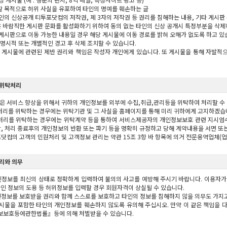
방할 목적으로 허위 사실을 유포하여 타인의 명예를 훼손하는 글
타인의 신상공개 티투포닷컴의 저작권, 제 3자의 저작권 등 권리를 침해하는 내용, 기타 게시판
은 바람직한 게시판 문화를 활성화하기 위하여 동의 없는 타인의 신상 공개시 특정부분을 삭제
 게시판으로 이동 가능한 내용일 경우 해당 게시물에 이동 경로를 밝혀 오해가 없도록 하고 있
우 명시적 또는 개별적인 경고 후 삭제 조치할 수 있습니다.
 게시물에 관련된 제반 권리와 책임은 작성자 개인에게 있습니다. 또 게시물을 통해 자발적
.
 위탁처리
은 서비스 향상을 위해서 귀하의 개인정보를 외부에 수집,취급,관리등을 위탁하여 처리할 수
 처리를 위탁하는 경우에는 위탁기관 및 그 사실을 홈페이지를 통해 미리 귀하에게 고지하겠습
 처리를 위탁하는 경우에는 위탁계약 등을 통하여 서비스제공자의 개인정보보호 관련 지시엄수,
간, 처리 종료후의 개인정보의 반환 또는 파기 등을 명확히 규정하고 당해 계약내용을 서면 
닷컴의 고객의 민원처리 및 고객정보 관리는 약관 15조 3항 바 항목에 의거 전문용역업체(업
리와 의무
인정보를 최신의 상태로 정확하게 입력하여 불의의 사고를 예방해 주시기 바랍니다. 이용자가
타인 정보의 도용 등 허위정보를 입력할 경우 회원자격이 상실될 수 있습니다.
인정보를 보호받을 권리와 함께 스스로를 보호하고 타인의 정보를 침해하지 않을 의무도 가지
시물을 포함한 타인의 개인정보를 훼손하지 않도록 유의해 주십시오. 만약 이 같은 책임을 
보호등에관한법률』등에 의해 처벌받을 수 있습니다.