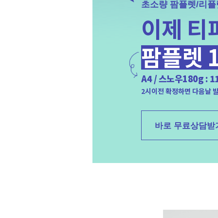
팜플렛/리플렛 제작서비스 출시!!
제 티피에서는
제작됩니다
플렛 10장부터
노우180g : 11,000원부터!
+
정하면 다음날 발송
착한가격에 빠른제작까지!
 무료상담받기
01